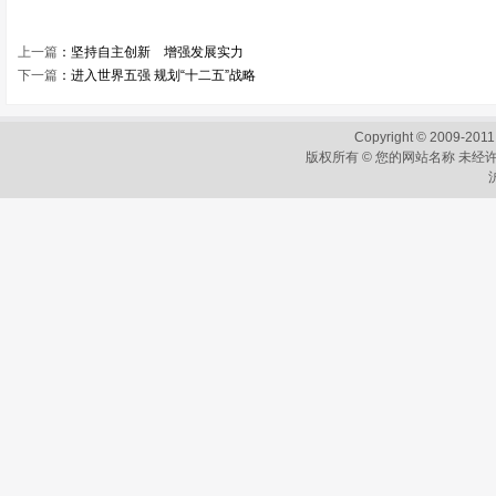
上一篇
：
坚持自主创新 增强发展实力
下一篇
：
进入世界五强 规划“十二五”战略
Copyright © 2009-2011
版权所有 © 您的网站名称 未经许