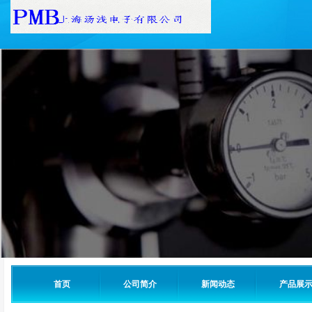
首页
公司简介
新闻动态
产品展